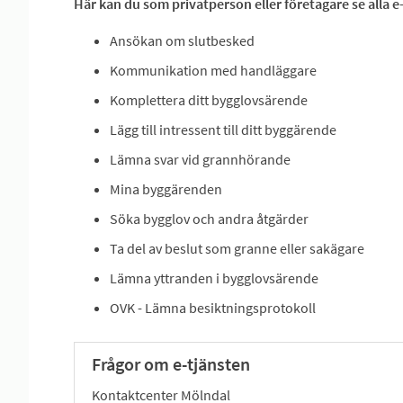
Här kan du som privatperson eller företagare se alla 
Ansökan om slutbesked
Kommunikation med handläggare
Komplettera ditt bygglovsärende
Lägg till intressent till ditt byggärende
Lämna svar vid grannhörande
Mina byggärenden
Söka bygglov och andra åtgärder
Ta del av beslut som granne eller sakägare
Lämna yttranden i bygglovsärende
OVK - Lämna besiktningsprotokoll
Frågor om e-tjänsten
Kontaktcenter Mölndal