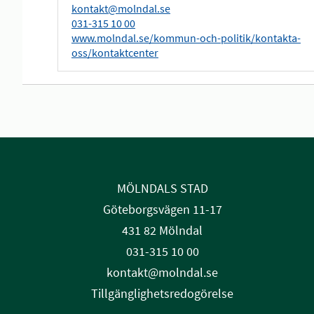
kontakt@molndal.se
031-315 10 00
www.molndal.se/kommun-och-politik/kontakta-
oss/kontaktcenter
MÖLNDALS STAD
Göteborgsvägen 11-17
431 82 Mölndal
031-315 10 00
kontakt@molndal.se
Tillgänglighetsredogörelse