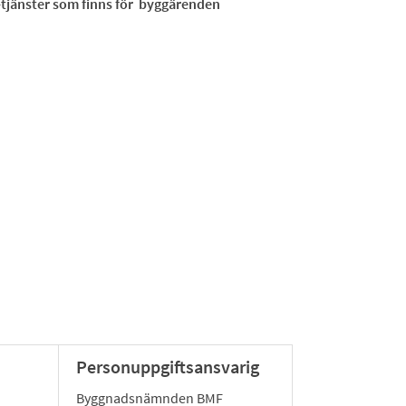
e-tjänster som finns för byggärenden
Personuppgiftsansvarig
Byggnadsnämnden BMF