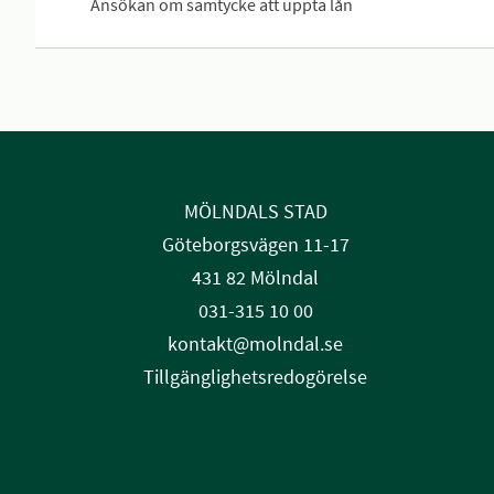
Ansökan om samtycke att uppta lån
MÖLNDALS STAD
Göteborgsvägen 11-17
431 82 Mölndal
031-315 10 00
kontakt@molndal.se
Tillgänglighetsredogörelse