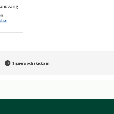
ansvarig
en
l.se
Signera och skicka in