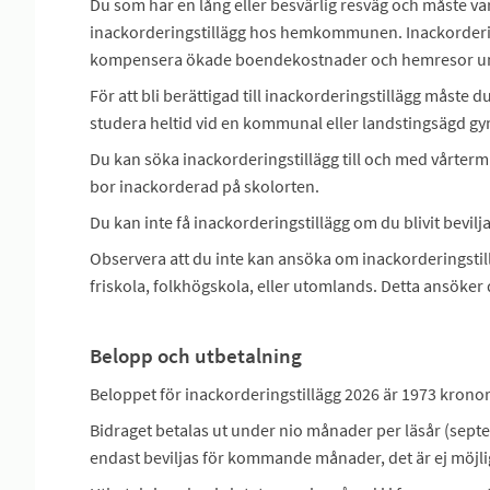
Du som har en lång eller besvärlig resväg och måste v
inackorderingstillägg hos hemkommunen. Inackorderings
kompensera ökade boendekostnader och hemresor un
För att bli berättigad till inackorderingstillägg måste 
studera heltid vid en kommunal eller landstingsägd g
Du kan söka inackorderingstillägg till och med vårterm
bor inackorderad på skolorten.
Du kan inte få inackorderingstillägg om du blivit bevilja
Observera att du inte kan ansöka om inackorderingst
friskola, folkhögskola, eller utomlands. Detta ansök
Belopp och utbetalning
Beloppet för inackorderingstillägg 2026 är 1973 krono
Bidraget betalas ut under nio månader per läsår (sep
endast beviljas för kommande månader, det är ej möjlig