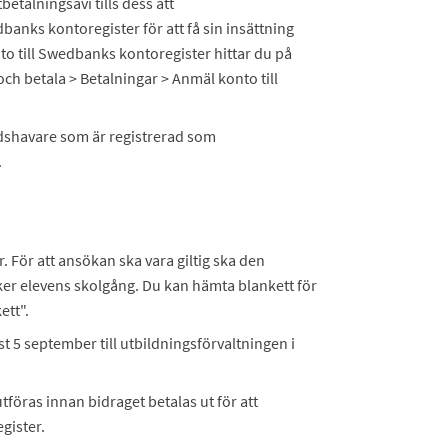
betalningsavi tills dess att
anks kontoregister för att få sin insättning
o till Swedbanks kontoregister hittar du på
 betala > Betalningar > Anmäl konto till
adshavare som är registrerad som
.
. För att ansökan ska vara giltig ska den
ker elevens skolgång. Du kan hämta blankett för
ett".
 5 september till utbildningsförvaltningen i
föras innan bidraget betalas ut för att
gister.