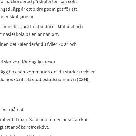
ara inackorderad på skolorten kan söka
tillägg är ett bidrag som ges för att
der skolgången.
du som elev vara folkbokförd i Mölndal och
ymnasieskola på en annan ort.
inen det kalenderår du fyller 20 år och
d skolkort för dagliga resor.
illägg hos hemkommunen om du studerar vid en
er du hos Centrala studiestödsnämnden (CSN).
r per månad.
tember till maj). Sent inkommen ansökan kan
t att ansöka retroaktivt.