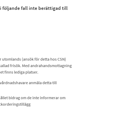
öljande fall inte berättigad till
er utomlands (ansök för detta hos CSN)
kallad frisök. Med andrahandsmottagning
 finns lediga platser.
 vårdnadshavare anmäla detta till
hållet bidrag om de inte informerar om
ckorderingstillägg