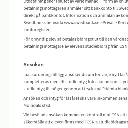
Utbetalning sker i slutet av varje månad i i form av en ut
betalningsmottagaren anmäler sitt bankkonto till Swedb
direkt på bankkontot. Information och anmälan av kont
Swedbanks hemsida www.swedbank.se >Privat > Kort och
kontoregister.
För omyndig elev så betalas bidraget ut till den vårdn
betalningsmottagare av elevens studiebidrag från CSN
Ansökan
Inackorderingstillägg ansöker du om för varje nytt läsår
kompletteras med ett studieintyg från skolan som styr
studieintyg till höger genom att trycka på "Hämta blank
Ansökan och intyg för läsåret ska vara inkommen senast
Mölndals stad.
Vid beviljad ansökan kommer en kontroll mot CSN att ut
säkerställa att eleven finns med i CSN:s studiebidragsre