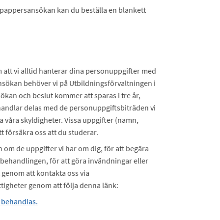
 en pappersansökan kan du beställa en blankett
om att vi alltid hanterar dina personuppgifter med
nsökan behöver vi på Utbildningsförvaltningen i
ökan och beslut kommer att sparas i tre år,
ehandlar delas med de personuppgiftsbiträden vi
a våra skyldigheter. Vissa uppgifter (namn,
 försäkra oss att du studerar.
n om de uppgifter vi har om dig, för att begära
ar behandlingen, för att göra invändningar eller
t genom att kontakta oss via
igheter genom att följa denna länk:
r behandlas.