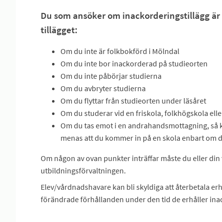
Du som ansöker om inackorderingstillägg är i f
tillägget:
Om du inte är folkbokförd i Mölndal
Om du inte bor inackorderad på studieorten
Om du inte påbörjar studierna
Om du avbryter studierna
Om du flyttar från studieorten under läsåret
Om du studerar vid en friskola, folkhögskola ell
Om du tas emot i en andrahandsmottagning, så 
menas att du kommer in på en skola enbart om det
Om någon av ovan punkter inträffar måste du eller din
utbildningsförvaltningen.
Elev/vårdnadshavare kan bli skyldiga att återbetala er
förändrade förhållanden under den tid de erhåller ina