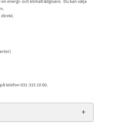
d en energi- och klimatrådgivare. Du kan välja
on.
direkt.
ferter)
 på telefon 031-315 10 00.