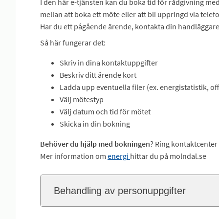
I den här e-tjänsten kan du boka tid för rådgivning me
mellan att boka ett möte eller att bli uppringd via telef
Har du ett pågående ärende, kontakta din handläggare 
Så här fungerar det:
Skriv in dina kontaktuppgifter
Beskriv ditt ärende kort
Ladda upp eventuella filer (ex. energistatistik, of
Välj mötestyp
Välj datum och tid för mötet
Skicka in din bokning
Behöver du hjälp med bokningen
? Ring kontaktcenter
Mer information om
energi
hittar du på molndal.se
Behandling av personuppgifter