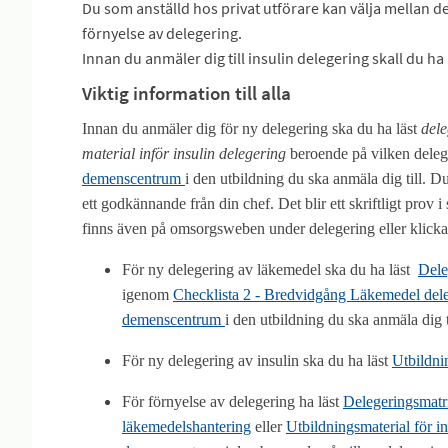
Du som anställd hos privat utförare kan välja mellan 
förnyelse av delegering.
Innan du anmäler dig till insulin delegering skall du h
Viktig information till alla
Innan du anmäler dig för ny delegering ska du ha läst
dele
material inför insulin delegering
beroende på vilken delege
demenscentrum
i den utbildning du ska anmäla dig till.
Du
ett godkännande från din chef. Det blir ett skriftligt prov
finns även på omsorgsweben under delegering eller klicka
För ny delegering av läkemedel ska du ha läst
Dele
igenom
Checklista 2 - Bredvidgång Läkemedel del
demenscentrum
i den utbildning du ska anmäla dig ti
För ny delegering av insulin ska du ha läst
Utbildni
För förnyelse av delegering ha läst
Delegeringsmatri
läkemedelshantering
eller
Utbildningsmaterial för i