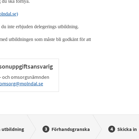
g du ska förnya.
olndal.se)
 du inte erbjuden delegerings utbildning.
 med utbildningen som måste bli godkänt för att
sonuppgiftsansvarig
- och omsorgsnämnden
domsorg@molndal.se
 utbildning
Förhandsgranska
Skicka in