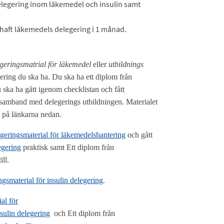
delegering inom läkemedel och insulin samt
a haft läkemedels delegering i 1 månad.
geringsmatrial för läkemedel
eller
utbildnings
ring du ska ha. Du ska ha ett diplom från
 ska ha gått igenom checklistan och fått
 i samband med delegerings utbildningen. Materialet
 på länkarna nedan.
geringsmaterial för läkemedelshantering
och gått
egering
praktisk samt Ett diplom från
ll.
ngsmaterial för insulin delegering
.
al för
nsulin delegering
och Ett diplom från