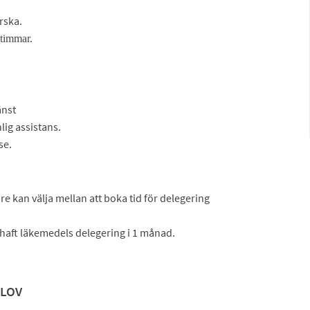
rska.
 timmar.
änst
lig assistans.
se.
re kan välja mellan att boka tid för delegering
a haft läkemedels delegering i 1 månad.
 LOV