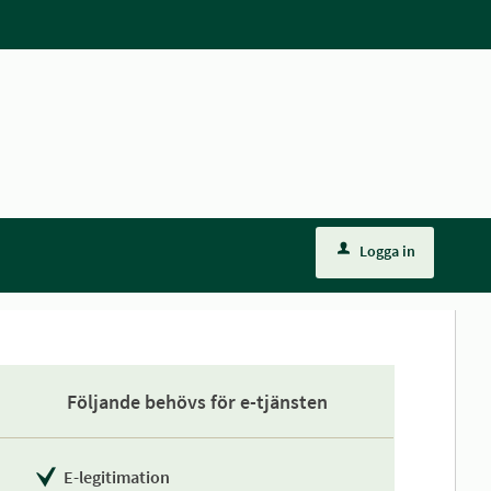
Logga in
Följande behövs för e-tjänsten
E-legitimation