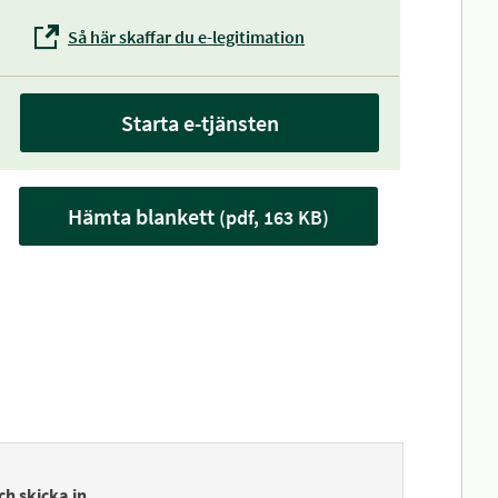
Så här skaffar du e-legitimation
Starta e-tjänsten
Hämta blankett
(pdf, 163 KB)
ch skicka in