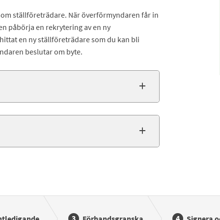
 som ställföreträdare. När överförmyndaren får in
 påbörja en rekrytering av en ny
hittat en ny ställföreträdare som du kan bli
myndaren beslutar om byte.
ntledigande
Förhandsgranska
Signera o