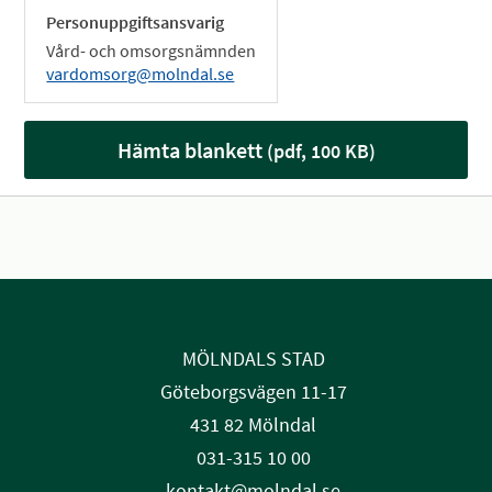
Personuppgiftsansvarig
Vård- och omsorgsnämnden
vardomsorg@molndal.se
Hämta blankett
(pdf, 100 KB)
MÖLNDALS STAD
Göteborgsvägen 11-17
431 82 Mölndal
031-315 10 00
kontakt@molndal.se